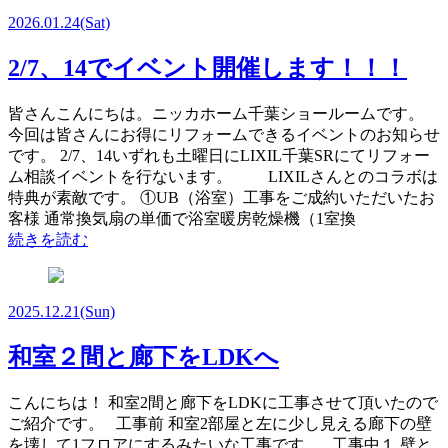
2026.01.24
(Sat)
2/7、14でイベント開催します！！！
皆さんこんにちは。ニッカホーム千葉ショールームです。
今回は皆さんにお得にリフォームできるイベントのお知らせ
です。 2/7、14いずれも土曜日にLIXIL千葉SRにてリフォー
ム相談イベントを行ないます。 LIXILさんとのコラボは
特典が素敵です。 ①UB（浴室）工事をご成約いただいたお
客様 通常換気扇の単価で浴室暖房乾燥機（1室換
続きを読む
2025.12.21
(Sun)
和室２間と廊下をLDKへ
こんにちは！ 和室2間と廊下をLDKに工事させて頂いたので
ご紹介です。 工事前 和室2部屋と左に少し見える廊下の壁
を壊して1フロアにするみたいな工事です。 工事中１ 壁と