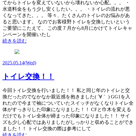
てからトイレを変えていないから壊れないか心配。。。 ・
水道料金をもう少し安くしたい。。。 ・トイレの流れが悪
くなってきた。。。 等々、たくさんのトイレのお悩みがあ
ると思います。 なのでお客様野トイレを交換したいという
ご要望にこたえて、 この度７月から8月にかけてトイレキャ
ンペーンを開催いたし
続きを読む
2025.05.14
(Wed)
トイレ交換！！
今回トイレ交換を行いました！！ 私と同じ年のトイレと交
換だったのでなかなか親近感を抱きました( ´∀｀ ) GG1を入
れたので今まで袖についていたスイッチがなくなりトイレ全
体がすっきりした印象になりました！！ CFと巾木を変える
だけでもトイレ全体が締まった印象になりました！！ サイ
ズも少し心配ではありましたがしっかりと収めることができ
ました！！ トイレ交換の際は参考にして
続きを読む