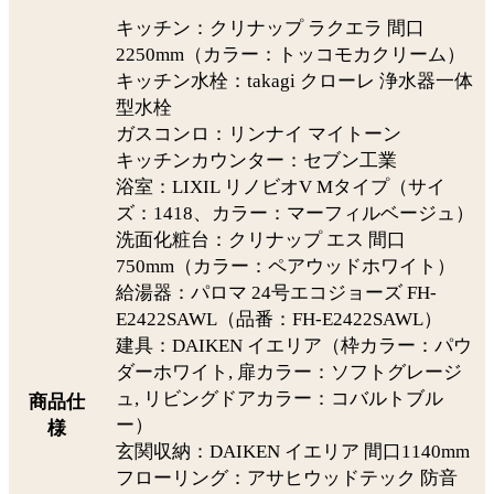
キッチン：クリナップ ラクエラ 間口
2250mm（カラー：トッコモカクリーム）
キッチン水栓：takagi クローレ 浄水器一体
型水栓
ガスコンロ：リンナイ マイトーン
キッチンカウンター：セブン工業
浴室：LIXIL リノビオV Mタイプ（サイ
ズ：1418、カラー：マーフィルベージュ）
洗面化粧台：クリナップ エス 間口
750mm（カラー：ペアウッドホワイト）
給湯器：パロマ 24号エコジョーズ FH-
E2422SAWL（品番：FH-E2422SAWL）
建具：DAIKEN イエリア（枠カラー：パウ
ダーホワイト, 扉カラー：ソフトグレージ
ュ, リビングドアカラー：コバルトブル
商品仕
ー）
様
玄関収納：DAIKEN イエリア 間口1140mm
フローリング：アサヒウッドテック 防音