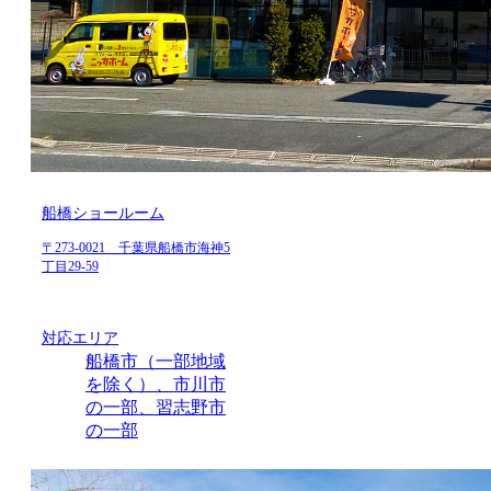
船橋ショールーム
〒273-0021 千葉県船橋市海神5
丁目29-59
対応エリア
船橋市（一部地域
を除く）、市川市
の一部、習志野市
の一部