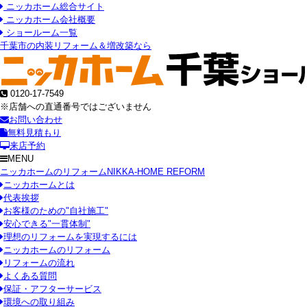
ニッカホーム総合サイト
ニッカホーム会社概要
ショールーム一覧
千葉市の内装リフォーム＆増改築なら
0120-17-7549
※店舗への直通番号ではございません
お問い合わせ
無料見積もり
来店予約
MENU
ニッカホームのリフォーム
NIKKA-HOME REFORM
ニッカホームとは
代表挨拶
お客様のための"自社施工"
安心できる"一貫体制"
理想のリフォームを実現するには
ニッカホームのリフォーム
リフォームの流れ
よくある質問
保証・アフターサービス
環境への取り組み