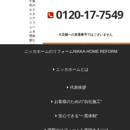
千葉
ニッカホーム総合サイト
ニッカホーム会社概要
ショールーム一覧
市の
0120-17-7549
エク
ステ
リア
リフ
ォー
ム＆
※店舗への直通番号ではございません
増改
築な
ら
お問い合わせ
無料見積もり
来店
ニッカホームのリフォーム
NIKKA-HOME REFORM
ニッカホームとは
代表挨拶
お客様のための"自社施工"
安心できる"一貫体制"