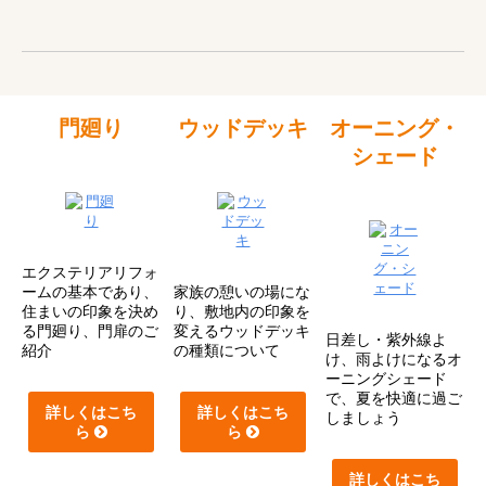
門廻り
ウッドデッキ
オーニング・
シェード
エクステリアリフォ
ームの基本であり、
家族の憩いの場にな
住まいの印象を決め
り、敷地内の印象を
る門廻り、門扉のご
変えるウッドデッキ
日差し・紫外線よ
紹介
の種類について
け、雨よけになるオ
ーニングシェード
で、夏を快適に過ご
詳しくはこち
詳しくはこち
しましょう
ら
ら
詳しくはこち